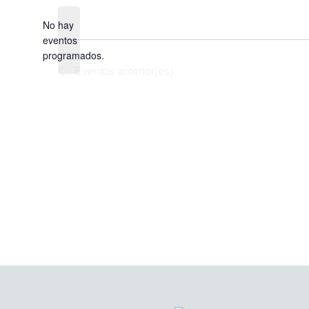
la
fecha.
No hay
eventos
Aviso
programados.
Eventos
anterior(es)