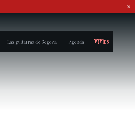
×
🇪🇸
ES
Las guitarras de Segovia
Agenda