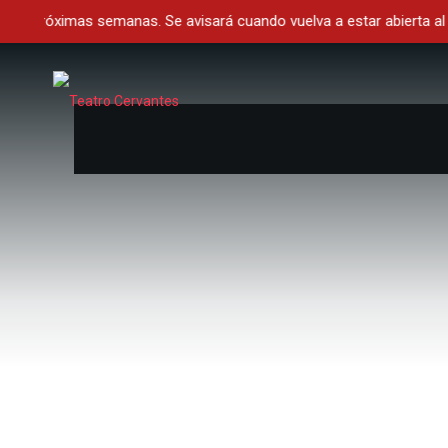
s próximas semanas. Se avisará cuando vuelva a estar abierta al púb